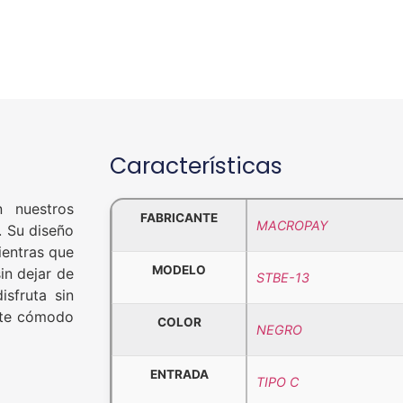
Características
n nuestros
FABRICANTE
MACROPAY
. Su diseño
ientras que
MODELO
in dejar de
STBE-13
isfruta sin
uste cómodo
COLOR
NEGRO
ENTRADA
TIPO C