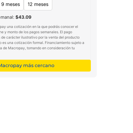
9 meses
12 meses
emanal:
$43.09
pay una cotización en la que podrás conocer el
he y monto de los pagos semanales. El pago
de carácter ilustrativo por la venta del producto
no es una cotización formal. Financiamiento sujeto a
ma de Macropay, tomando en consideración tu
 Macropay más cercano