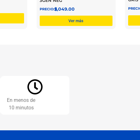
3GEN NEG
$
2,049.00
Ver más
En menos de
10 minutos