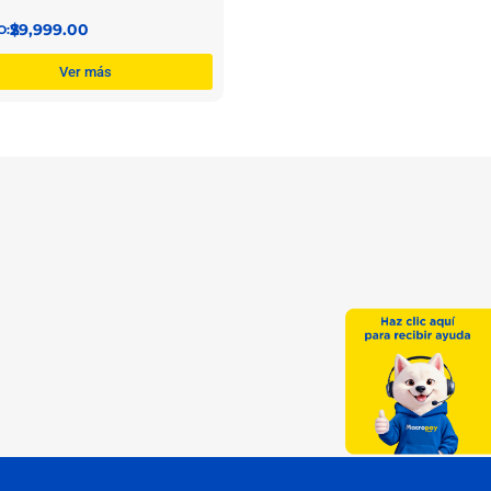
$
29,999.00
Ver más