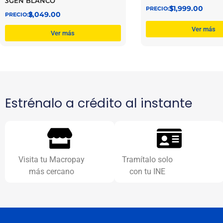
3GEN BLANCO
$
31,999.00
$
2,049.00
Ver más
Ver más
Estrénalo a crédito al instante
Visita tu Macropay
Tramítalo solo
más cercano
con tu INE