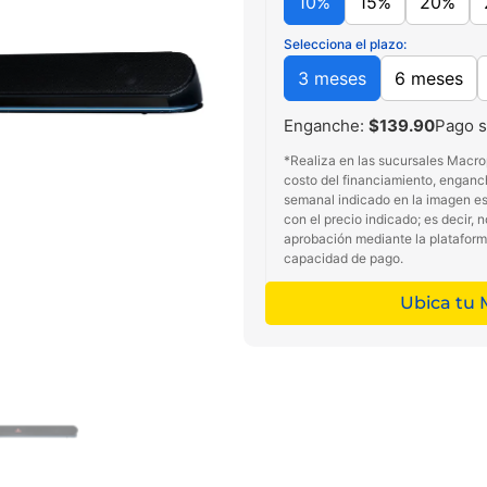
10%
15%
20%
Selecciona el plazo:
3 meses
6 meses
Enganche:
$139.90
Pago 
*Realiza en las sucursales Macro
costo del financiamiento, enganc
semanal indicado en la imagen es 
con el precio indicado; es decir, 
aprobación mediante la platafor
capacidad de pago.
Ubica tu