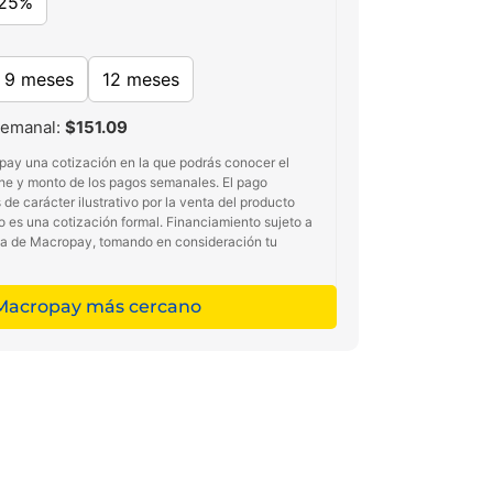
25%
9 meses
12 meses
semanal:
$151.09
pay una cotización en la que podrás conocer el
he y monto de los pagos semanales. El pago
de carácter ilustrativo por la venta del producto
no es una cotización formal. Financiamiento sujeto a
ma de Macropay, tomando en consideración tu
 Macropay más cercano