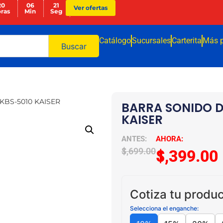
20
06
20
Ver ofertas
ras
Min
Seg
Catálogo
Sucursales
Carterita
Más 
Buscar
KBS-5010 KAISER
BARRA SONIDO D
KAISER
$
1,699.00
$
1,399.00
Cotiza tu produc
Selecciona el enganche: