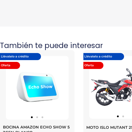
También te puede interesar
Llévatelo a crédito
Llévatelo a crédito
Oferta
Oferta
BOCINA AMAZON ECHO SHOW 5
MOTO ISLO MUTANT 2