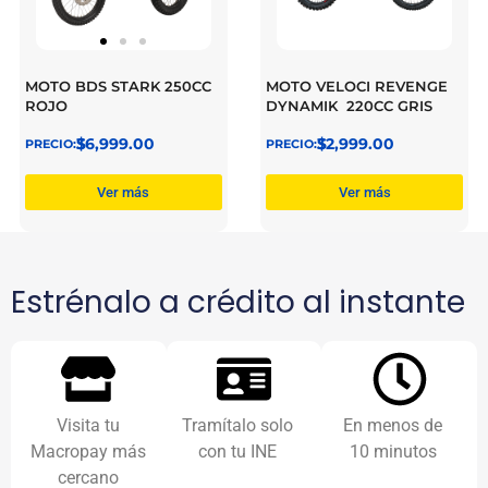
MOTO BDS STARK 250CC
MOTO VELOCI REVENGE
ROJO
DYNAMIK 220CC GRIS
$
36,999.00
$
32,999.00
Ver más
Ver más
Estrénalo a crédito al instante
Visita tu
Tramítalo solo
En menos de
Macropay más
con tu INE
10 minutos
cercano