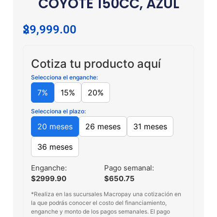
COYOTE 150CC, AZUL
$
29,999.00
Cotiza tu producto aquí
Selecciona el enganche:
7%
15%
20%
Selecciona el plazo:
20 meses
26 meses
31 meses
36 meses
Enganche:
Pago semanal:
$2999.90
$650.75
*Realiza en las sucursales Macropay una cotización en
la que podrás conocer el costo del financiamiento,
enganche y monto de los pagos semanales. El pago