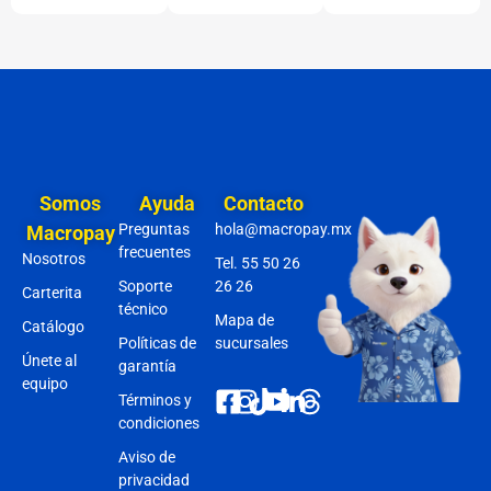
Somos
Ayuda
Contacto
Preguntas
hola@macropay.mx
Macropay
frecuentes
Nosotros
Tel. 55 50 26
Soporte
26 26
Carterita
técnico
Mapa de
Catálogo
Políticas de
sucursales
Únete al
garantía
equipo
Términos y
condiciones
Aviso de
privacidad