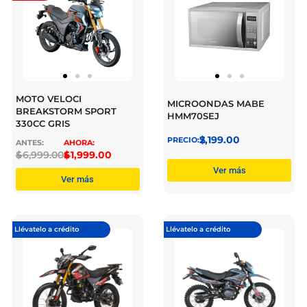
MOTO VELOCI
MICROONDAS MABE
BREAKSTORM SPORT
HMM70SEJ
330CC GRIS
$
2,199.00
$
46,999.00
$
41,999.00
Ver más
Ver más
Llévatelo a crédito
Llévatelo a crédito