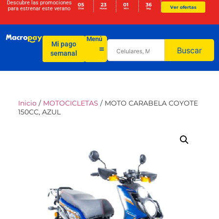
Descubre las promociones
05
23
01
36
Ver ofertas
para
estrenar este verano
Días
Horas
Min
Seg
Menú
Mi pago
Buscar
semanal
Inicio
/
MOTOCICLETAS
/ MOTO CARABELA COYOTE
150CC, AZUL