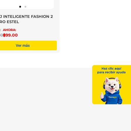
J INTELIGENTE FASHION 2
RO ESTEL
00
$
899.00
Ver más