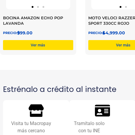
BOCINA AMAZON ECHO POP
MOTO VELOCI RAZZE
LAVANDA
SPORT 330CC ROJO
$
999.00
$
44,999.00
Ver más
Ver más
Estrénalo a crédito al instante
Visita tu Macropay
Tramítalo solo
más cercano
con tu INE