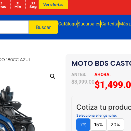
13
31
32
Ver ofertas
ras
Min
Seg
Catálogo
Sucursales
Carterita
Más 
Buscar
O 180CC AZUL
MOTO BDS CAST
$
33,999.00
$
31,499.
Cotiza tu produc
Selecciona el enganche:
7%
15%
20%