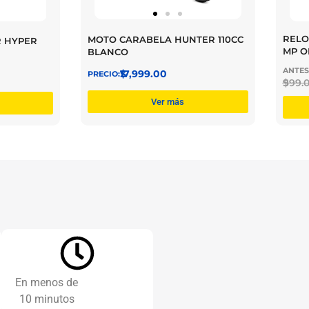
RELO
MOTO CARABELA HUNTER 110CC
R HYPER
MP O
BLANCO
$
17,999.00
$
999.
Ver más
En menos de
10 minutos