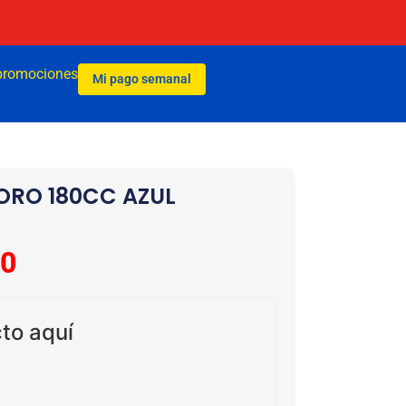
promociones
Mi pago semanal
ORO 180CC AZUL
00
to aquí