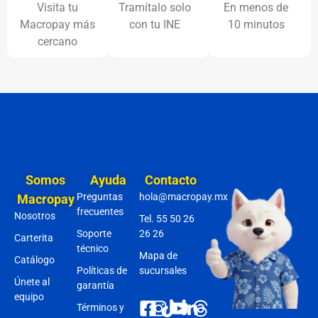
Visita tu
Tramítalo solo
En menos de
Macropay más
con tu INE
10 minutos
cercano
Somos
Ayuda
Contacto
Preguntas
hola@macropay.mx
Macropay
frecuentes
Nosotros
Tel. 55 50 26
Soporte
26 26
Carterita
técnico
Mapa de
Catálogo
Políticas de
sucursales
Únete al
garantía
equipo
Términos y