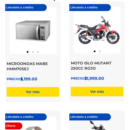
Llévatelo a crédito
Llévatelo a crédito
MOTO ISLO MUTANT
MICROONDAS MABE
250CC ROJO
HMM70SEJ
$
31,999.00
$
2,199.00
Ver más
Ver más
Llévatelo a crédito
Llévatelo a crédito
Oferta