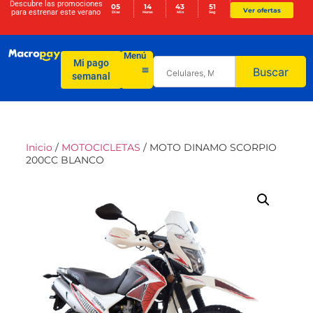
Descubre las promociones
05
14
43
51
Ver ofertas
para
estrenar este verano
Días
Horas
Min
Seg
Menú
Mi pago
Buscar
semanal
Inicio
/
MOTOCICLETAS
/ MOTO DINAMO SCORPIO
200CC BLANCO