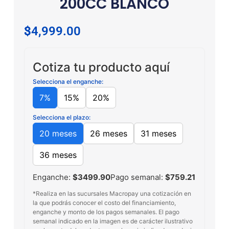
200CC BLANCO
$
34,999.00
Cotiza tu producto aquí
Selecciona el enganche:
7%
15%
20%
Selecciona el plazo:
20 meses
26 meses
31 meses
36 meses
Enganche:
$3499.90
Pago semanal:
$759.21
*Realiza en las sucursales Macropay una cotización en
la que podrás conocer el costo del financiamiento,
enganche y monto de los pagos semanales. El pago
semanal indicado en la imagen es de carácter ilustrativo