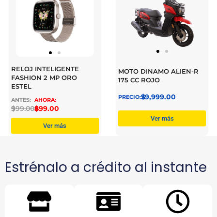
RELOJ INTELIGENTE
MOTO DINAMO ALIEN-R
FASHION 2 MP ORO
175 CC ROJO
ESTEL
$
29,999.00
$
999.00
$
899.00
Ver más
Ver más
Estrénalo a crédito al instante