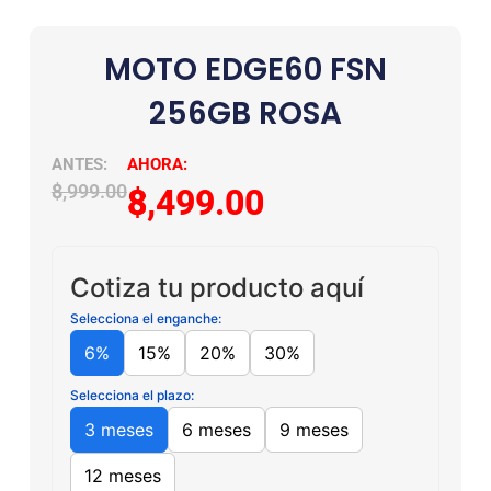
MOTO EDGE60 FSN
256GB ROSA
$
8,999.00
$
8,499.00
Cotiza tu producto aquí
Selecciona el enganche:
6%
15%
20%
30%
Selecciona el plazo:
3 meses
6 meses
9 meses
12 meses