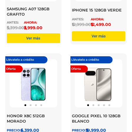
SAMSUNG A07 128GB
IPHONE 15 128GB VERDE
GRAFITO
$
12,999.00
$
12,499.00
$
3,399.00
$
2,999.00
Ver más
Ver más
Llévatelo a crédito
Llévatelo a crédito
Oferta
Oferta
HONOR X8C 512GB
GOOGLE PIXEL 10 128GB
MORADO
BLANCO
$
6,399.00
$
19,999.00