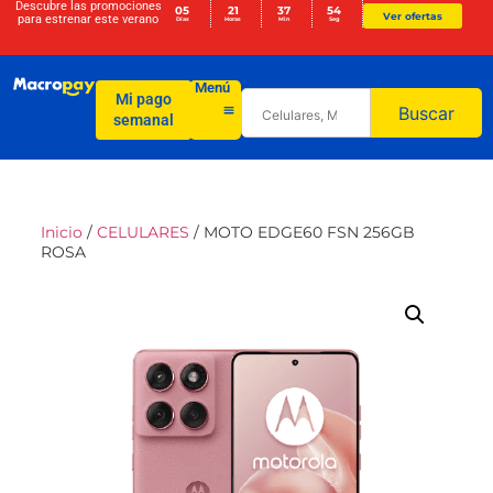
Descubre las promociones
05
21
37
53
Ver ofertas
para
estrenar este verano
Días
Horas
Min
Seg
Menú
Mi pago
Buscar
semanal
Inicio
/
CELULARES
/ MOTO EDGE60 FSN 256GB
ROSA