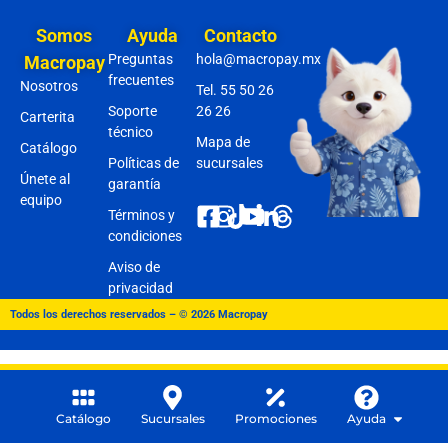
Somos
Ayuda
Contacto
Preguntas
hola@macropay.mx
Macropay
frecuentes
Nosotros
Tel. 55 50 26
Soporte
26 26
Carterita
técnico
Mapa de
Catálogo
Políticas de
sucursales
Únete al
garantía
equipo
Términos y
condiciones
Aviso de
privacidad
Todos los derechos reservados – © 2026 Macropay
Catálogo
Sucursales
Promociones
Ayuda