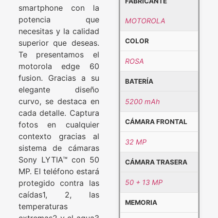
FABRICANTE
smartphone con la
potencia que
MOTOROLA
necesitas y la calidad
COLOR
superior que deseas.
Te presentamos el
ROSA
motorola edge 60
fusion. Gracias a su
BATERÍA
elegante diseño
curvo, se destaca en
5200 mAh
cada detalle. Captura
CÁMARA FRONTAL
fotos en cualquier
contexto gracias al
32 MP
sistema de cámaras
Sony LYTIA™ con 50
CÁMARA TRASERA
MP. El teléfono estará
protegido contra las
50 + 13 MP
caídas1, 2, las
MEMORIA
temperaturas
extremas2 y el agua3