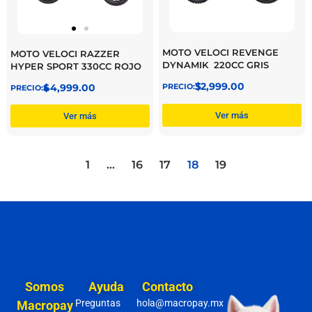
MOTO VELOCI REVENGE
MOTO VELOCI RAZZER
DYNAMIK 220CC GRIS
HYPER SPORT 330CC ROJO
$
32,999.00
$
44,999.00
Ver más
Ver más
1
…
16
17
18
19
Somos
Ayuda
Contacto
Preguntas
hola@macropay.mx
Macropay