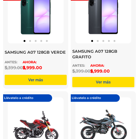
SAMSUNG A07 128GB
SAMSUNG A07 128GB VERDE
GRAFITO
$
3,399.00
$
2,999.00
$
3,399.00
$
2,999.00
Ver más
Ver más
Llévatelo a crédito
Llévatelo a crédito