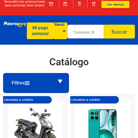
Descubre las promociones
04
20
31
22
Ver ofertas
para
estrenar este verano
Días
Horas
Min
Seg
Menú
Mi pago
Buscar
semanal
Catálogo
Filtros
Llévatelo a crédito
Llévatelo a crédito