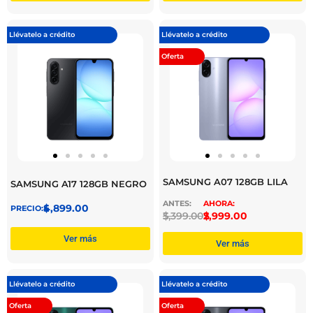
Llévatelo a crédito
Llévatelo a crédito
Oferta
SAMSUNG A07 128GB LILA
SAMSUNG A17 128GB NEGRO
$
4,899.00
$
3,399.00
$
2,999.00
Ver más
Ver más
Llévatelo a crédito
Llévatelo a crédito
Oferta
Oferta