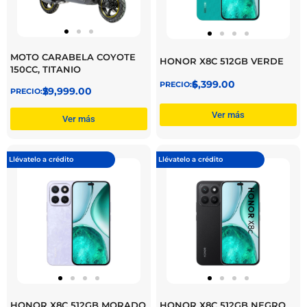
MOTO CARABELA COYOTE
HONOR X8C 512GB VERDE
150CC, TITANIO
$
6,399.00
$
29,999.00
Ver más
Ver más
Llévatelo a crédito
Llévatelo a crédito
HONOR X8C 512GB MORADO
HONOR X8C 512GB NEGRO