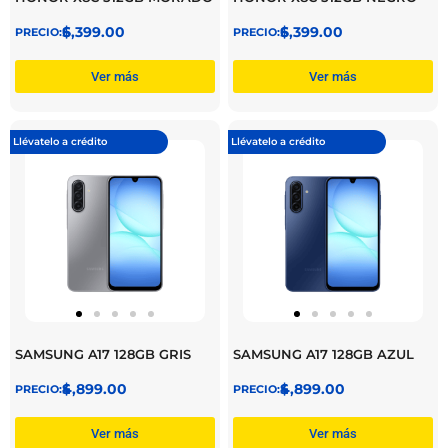
$
6,399.00
$
6,399.00
Ver más
Ver más
Llévatelo a crédito
Llévatelo a crédito
SAMSUNG A17 128GB GRIS
SAMSUNG A17 128GB AZUL
$
4,899.00
$
4,899.00
Ver más
Ver más