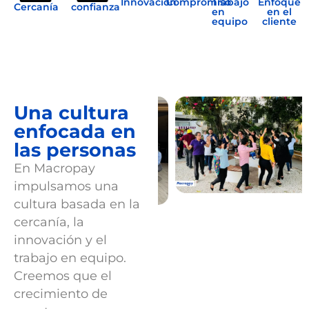
Innovación
Compromiso
Trabajo
Enfoque
Cercanía
confianza
en
en el
equipo
cliente
Una cultura
enfocada en
las personas
En
Macropay
impulsamos una
cultura basada
en la
cercanía, la
innovación y el
trabajo en
equipo.
Creemos que el
crecimiento de