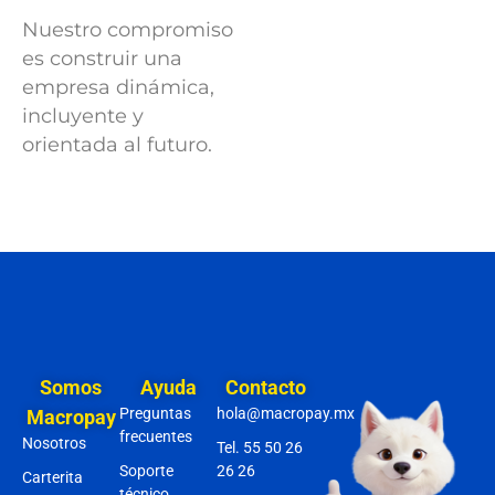
Nuestro compromiso
es construir una
empresa dinámica,
incluyente y
orientada al
futuro.
Somos
Ayuda
Contacto
Preguntas
hola@macropay.mx
Macropay
frecuentes
Nosotros
Tel. 55 50 26
Soporte
26 26
Carterita
técnico