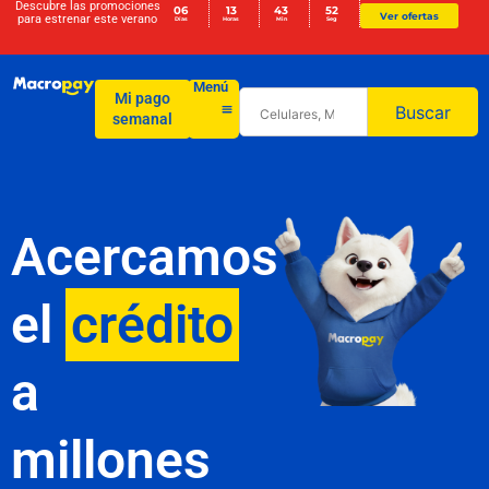
Descubre las promociones
06
13
43
52
Ver ofertas
para
estrenar este verano
Días
Horas
Min
Seg
Menú
Mi pago
Buscar
semanal
Acercamos
el
crédito
a
millones