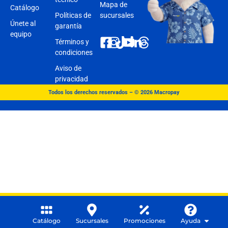
Mapa de
Catálogo
Políticas de
sucursales
Únete al
garantía
equipo
Términos y
condiciones
Aviso de
privacidad
Todos los derechos reservados – © 2026 Macropay
Catálogo
Sucursales
Promociones
Ayuda