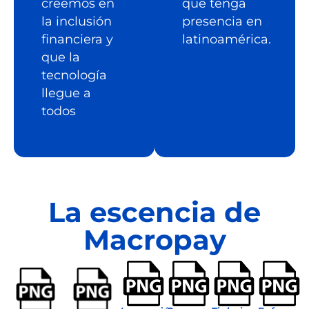
creemos en
que tenga
la inclusión
presencia en
financiera y
latinoamérica.
que la
tecnología
llegue a
todos
La escencia de
Macropay