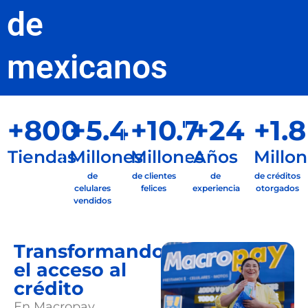
de
mexicanos
+
800
+
5.4
+
10.7
+
24
+
1.8
Tiendas
Millones
Millones
Años
Millo
de
de clientes
de
de créditos
celulares
felices
experiencia
otorgados
vendidos
Transformando
el acceso al
crédito
En
Macropay