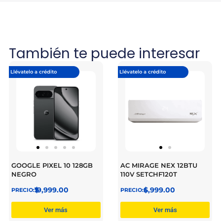
También te puede interesar
Llévatelo a crédito
Llévatelo a crédito
GOOGLE PIXEL 10 128GB
AC MIRAGE NEX 12BTU
NEGRO
110V SETCHF120T
$
19,999.00
$
6,999.00
Ver más
Ver más