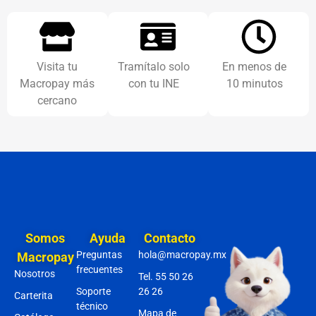
Visita tu
Tramítalo solo
En menos de
Macropay más
con tu INE
10 minutos
cercano
Somos
Ayuda
Contacto
Preguntas
hola@macropay.mx
Macropay
frecuentes
Nosotros
Tel. 55 50 26
Soporte
26 26
Carterita
técnico
Mapa de