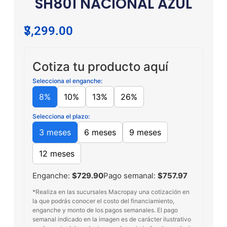
SH801 NACIONAL AZUL
$
7,299.00
Cotiza tu producto aquí
Selecciona el enganche:
8%
10%
13%
26%
Selecciona el plazo:
3 meses
6 meses
9 meses
12 meses
Enganche:
$729.90
Pago semanal:
$757.97
*Realiza en las sucursales Macropay una cotización en
la que podrás conocer el costo del financiamiento,
enganche y monto de los pagos semanales. El pago
semanal indicado en la imagen es de carácter ilustrativo