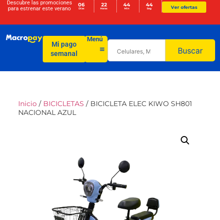
Descubre las promociones
06
22
44
43
Ver ofertas
para
estrenar este verano
Días
Horas
Min
Seg
Menú
Mi pago
Buscar
semanal
Inicio
/
BICICLETAS
/ BICICLETA ELEC KIWO SH801
NACIONAL AZUL