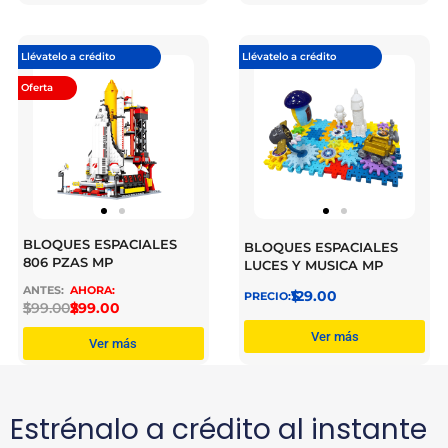
Llévatelo a crédito
Llévatelo a crédito
Oferta
BLOQUES ESPACIALES
BLOQUES ESPACIALES
806 PZAS MP
LUCES Y MUSICA MP
$
129.00
$
399.00
$
299.00
Ver más
Ver más
Estrénalo a crédito al instante