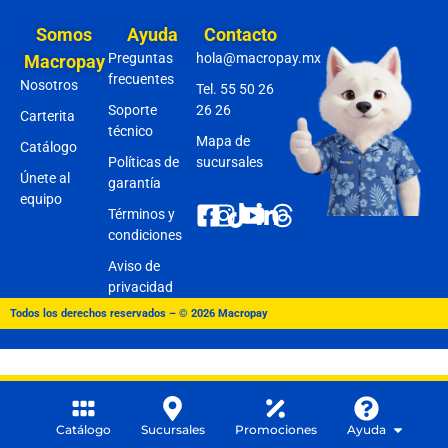
Somos
Ayuda
Contacto
Preguntas
hola@macropay.mx
Macropay
frecuentes
Nosotros
Tel. 55 50 26
Soporte
26 26
Carterita
técnico
Mapa de
Catálogo
Políticas de
sucursales
Únete al
garantía
equipo
Términos y
condiciones
Aviso de
privacidad
Todos los derechos reservados – © 2026 Macropay
Catálogo
Sucursales
Promociones
Ayuda