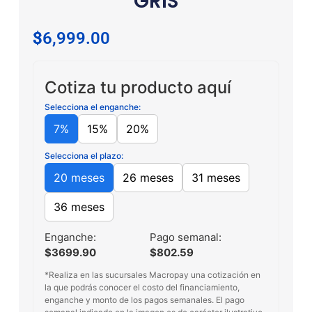
GRIS
$
36,999.00
Cotiza tu producto aquí
Selecciona el enganche:
7%
15%
20%
Selecciona el plazo:
20 meses
26 meses
31 meses
36 meses
Enganche:
Pago semanal:
$3699.90
$802.59
*Realiza en las sucursales Macropay una cotización en
la que podrás conocer el costo del financiamiento,
enganche y monto de los pagos semanales. El pago