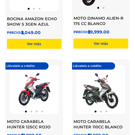
MOTO DINAMO ALIEN-R
BOCINA AMAZON ECHO
175 CC BLANCO
SHOW 5 3GEN AZUL
$
29,999.00
$
2,049.00
Ver más
Ver más
Llévatelo a crédito
Llévatelo a crédito
MOTO CARABELA
MOTO CARABELA
HUNTER 125CC ROJO
HUNTER 110CC BLANCO