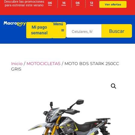
Descubre las promociones
06
16
06
12
Ver ofertas
para
estrenar este verano
Días
Horas
Min
Seg
Menú
Mi pago
Buscar
semanal
Inicio
/
MOTOCICLETAS
/ MOTO BDS STARK 250CC
GRIS