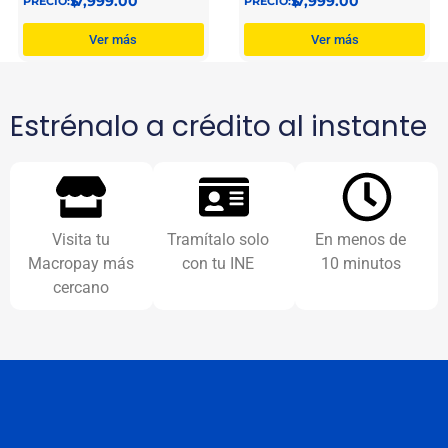
$
17,999.00
$
17,999.00
Ver más
Ver más
Estrénalo a crédito al instante
Visita tu
Tramítalo solo
En menos de
Macropay más
con tu INE
10 minutos
cercano