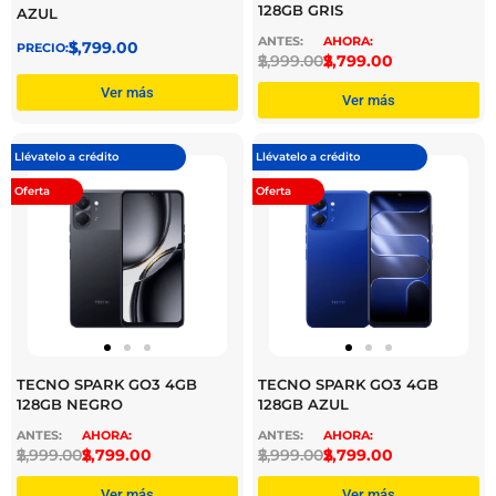
128GB GRIS
AZUL
$
3,799.00
$
2,999.00
$
2,799.00
Ver más
Ver más
Llévatelo a crédito
Llévatelo a crédito
Oferta
Oferta
TECNO SPARK GO3 4GB
TECNO SPARK GO3 4GB
128GB NEGRO
128GB AZUL
$
2,999.00
$
2,799.00
$
2,999.00
$
2,799.00
Ver más
Ver más