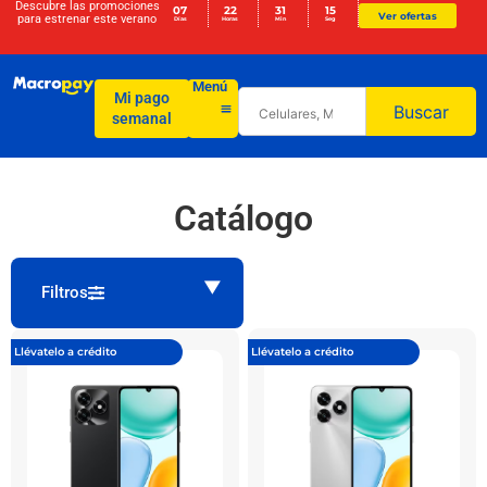
Descubre las promociones
07
22
31
15
Ver ofertas
para
estrenar este verano
Días
Horas
Min
Seg
Menú
Mi pago
Buscar
semanal
Catálogo
Filtros
Llévatelo a crédito
Llévatelo a crédito