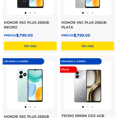
HONOR X5C PLUS 256GB
HONOR X5C PLUS 256GB
NEGRO
PLATA
$
3,799.00
$
3,799.00
Ver más
Ver más
Llévatelo a crédito
Llévatelo a crédito
Oferta
TECNO SPARK GO3 4GB
HONOR X5C PLUS 256GB