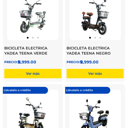
BICICLETA ELECTRICA
BICICLETA ELECTRICA
YADEA TEENA VERDE
YADEA TEENA NEGRO
$
11,999.00
$
11,999.00
Ver más
Ver más
Llévatelo a crédito
Llévatelo a crédito