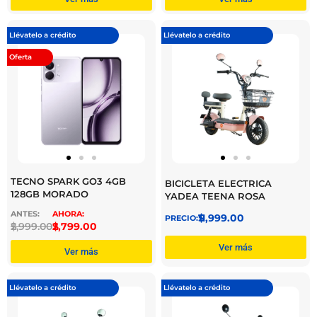
Llévatelo a crédito
Llévatelo a crédito
Oferta
TECNO SPARK GO3 4GB
BICICLETA ELECTRICA
128GB MORADO
YADEA TEENA ROSA
$
11,999.00
$
2,999.00
$
2,799.00
Ver más
Ver más
Llévatelo a crédito
Llévatelo a crédito