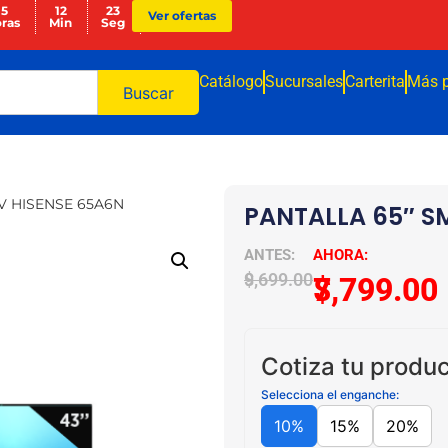
15
12
23
Ver ofertas
ras
Min
Seg
Catálogo
Sucursales
Carterita
Más 
Buscar
V HISENSE 65A6N
PANTALLA 65″ S
$
9,699.00
$
7,799.00
Cotiza tu produc
Selecciona el enganche:
10%
15%
20%