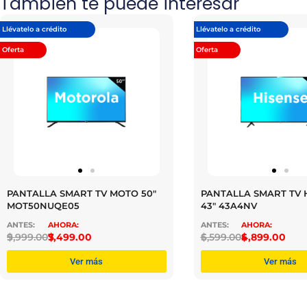
También te puede interesar
Llévatelo a crédito
Llévatelo a crédito
Oferta
Oferta
PANTALLA SMART TV MOTO 50″
PANTALLA SMART TV 
MOT50NUQE05
43″ 43A4NV
$
9,999.00
$
7,499.00
$
6,599.00
$
4,899.00
Ver más
Ver más