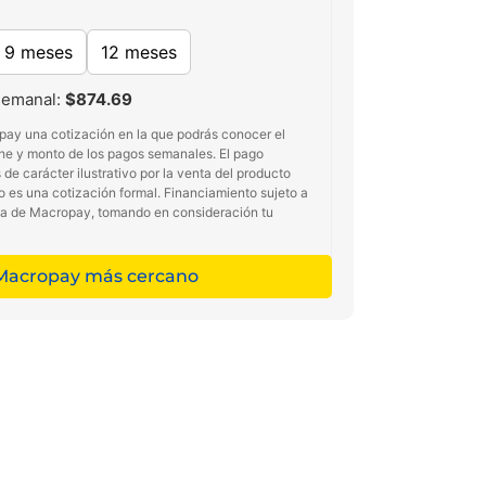
9 meses
12 meses
semanal:
$874.69
pay una cotización en la que podrás conocer el
he y monto de los pagos semanales. El pago
de carácter ilustrativo por la venta del producto
no es una cotización formal. Financiamiento sujeto a
ma de Macropay, tomando en consideración tu
 Macropay más cercano