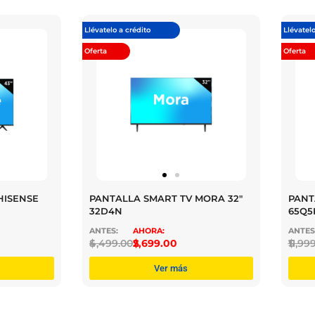
Llévatelo a crédito
Llévatelo
Oferta
Oferta
HISENSE
PANTALLA SMART TV MORA 32″
PANT
32D4N
65Q5
$
4,499.00
$
2,699.00
$
11,99
Ver más