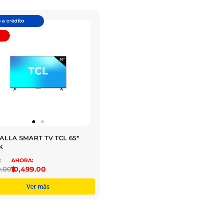
 a crédito
ALLA SMART TV TCL 65″
K
9.00
$
10,499.00
Ver más