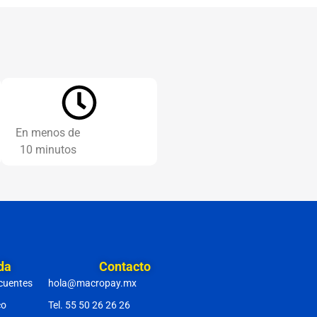
En menos de
10 minutos
da
Contacto
cuentes
hola@macropay.mx
co
Tel. 55 50 26 26 26