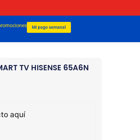
promociones
Mi pago semanal
MART TV HISENSE 65A6N
to aquí