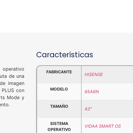
Características
operativo
FABRICANTE
HISENSE
ruta de una
 de imagen
MODELO
e PLUS con
65A6N
rts Mode y
ento.
TAMAÑO
43"
SISTEMA
VIDAA SMART OS
OPERATIVO