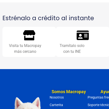
Estrénalo a crédito al instante
Visita tu Macropay
Tramítalo solo
más cercano
con tu INE
Somos Macropay
Ayu
Nosotros
Preguntas fre
Carterita
Soporte técni