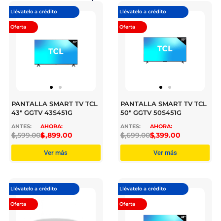
Llévatelo a crédito
Llévatelo a crédito
Oferta
Oferta
PANTALLA SMART TV TCL
PANTALLA SMART TV TCL
43″ GGTV 43S451G
50″ GGTV 50S451G
$
6,599.00
$
4,899.00
$
6,699.00
$
5,399.00
Ver más
Ver más
Llévatelo a crédito
Llévatelo a crédito
Oferta
Oferta