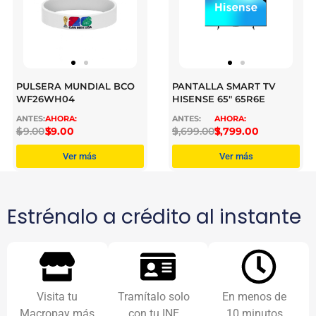
PULSERA MUNDIAL BCO
PANTALLA SMART TV
WF26WH04
HISENSE 65″ 65R6E
$
49.00
$
39.00
$
9,699.00
$
7,799.00
Ver más
Ver más
Estrénalo a crédito al instante
Visita tu
Tramítalo solo
En menos de
Macropay más
con tu INE
10 minutos