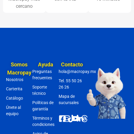
cercano
Somos
Ayuda
Contacto
Preguntas
hola@macropay.mx
Macropay
frecuentes
Nosotros
Tel. 55 50 26
Soporte
26 26
Carterita
técnico
Mapa de
Catálogo
Políticas de
sucursales
Únete al
garantía
equipo
Términos y
condiciones
Aviso de