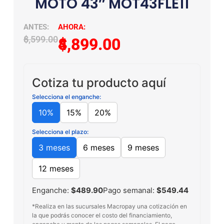
MOTO 43″ MOT43FLE11
$
6,599.00
$
4,899.00
Cotiza tu producto aquí
Selecciona el enganche:
10%
15%
20%
Selecciona el plazo:
3 meses
6 meses
9 meses
12 meses
Enganche:
$489.90
Pago semanal:
$549.44
*Realiza en las sucursales Macropay una cotización en
la que podrás conocer el costo del financiamiento,