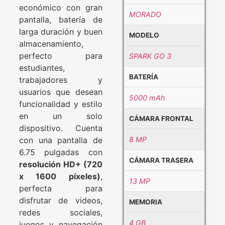
económico con gran
MORADO
pantalla, batería de
larga duración y buen
MODELO
almacenamiento,
perfecto para
SPARK GO 3
estudiantes,
BATERÍA
trabajadores y
usuarios que desean
5000 mAh
funcionalidad y estilo
en un solo
CÁMARA FRONTAL
dispositivo. Cuenta
con una pantalla de
8 MP
6.75 pulgadas con
CÁMARA TRASERA
resolución HD+ (720
x 1600 píxeles)
,
13 MP
perfecta para
disfrutar de videos,
MEMORIA
redes sociales,
4 GB
juegos y navegación