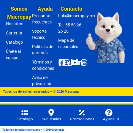
Somos
Ayuda
Contacto
Preguntas
hola@macropay.mx
Macropay
frecuentes
Nosotros
Tel. 55 50 26
Soporte
26 26
Carterita
técnico
Mapa de
Catálogo
Políticas de
sucursales
Únete al
garantía
equipo
Términos y
condiciones
Aviso de
privacidad
Todos los derechos reservados – © 2026 Macropay
Catálogo
Sucursales
Promociones
Ayuda
Todos los derechos reservados – © 2026 Macropay