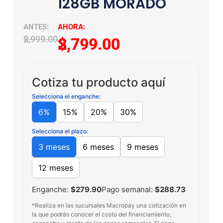
128GB MORADO
$
2,999.00
$
2,799.00
Cotiza tu producto aquí
Selecciona el enganche:
6%
15%
20%
30%
Selecciona el plazo:
3 meses
6 meses
9 meses
12 meses
Enganche:
$279.90
Pago semanal:
$288.73
*Realiza en las sucursales Macropay una cotización en
la que podrás conocer el costo del financiamiento,