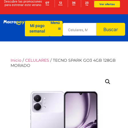
Descubre las promociones
07
12
36
22
Ver ofertas
para
estrenar este verano
Días
Horas
Min
Seg
Menú
Mi pago
Buscar
semanal
Inicio
/
CELULARES
/ TECNO SPARK GO3 4GB 128GB
MORADO