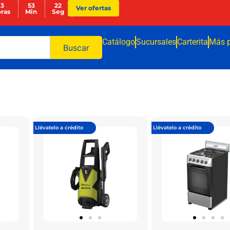
13
53
22
Ver ofertas
ras
Min
Seg
Catálogo
Sucursales
Carterita
Más 
Buscar
Llévatelo a crédito
Llévatelo a crédito