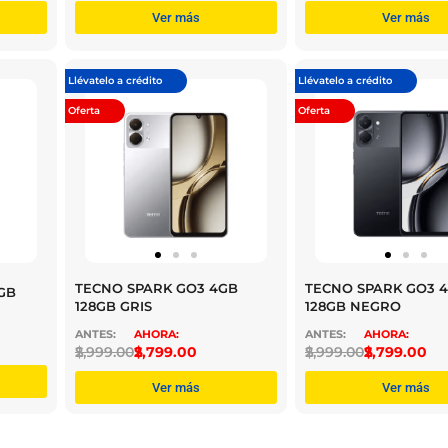
Ver más
Ver más
Llévatelo a crédito
Llévatelo a crédito
Oferta
Oferta
TECNO SPARK GO3 4GB
TECNO SPARK GO3 
GB
128GB GRIS
128GB NEGRO
$
2,999.00
$
2,799.00
$
2,999.00
$
2,799.00
Ver más
Ver más