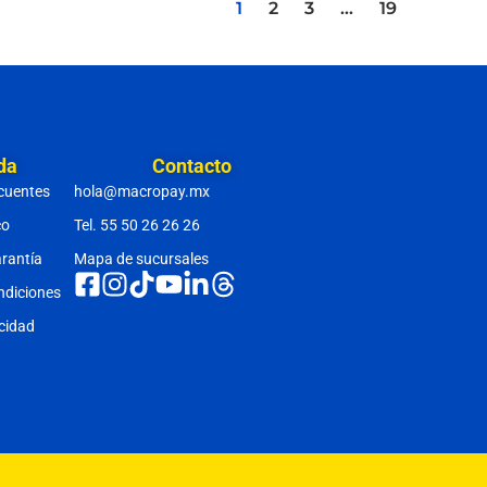
1
2
3
…
19
da
Contacto
cuentes
hola@macropay.mx
co
Tel. 55 50 26 26 26
arantía
Mapa de sucursales
ndiciones
acidad