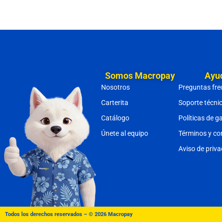
KOBLENZ
LUCKY TAURUS
MABE
MACROPAY
Somos Macropay
Ayu
MIRAGE
Nosotros
Preguntas fre
MORA
Carterita
Soporte técni
MOTOROLA
Catálogo
Políticas de g
NINTENDO
Únete al equipo
Términos y co
OSTER
Aviso de priv
PIXEL
PRIME
SAMSUNG
Todos los derechos reservados – © 2026 Macropay
STF