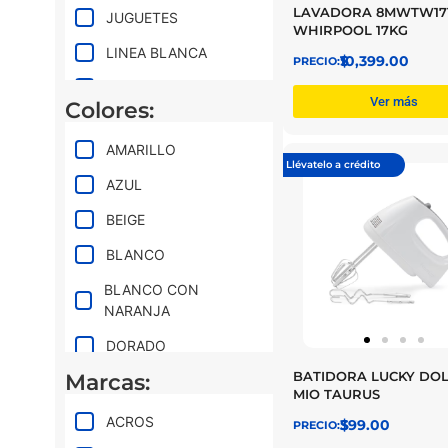
LAVADORA 8MWTW17
JUGUETES
WHIRPOOL 17KG
LINEA BLANCA
$
10,399.00
MOTOCICLETAS
Ver más
Colores:
MUNDIAL 2026
AMARILLO
PANTALLAS
Llévatelo a crédito
AZUL
PROMOS DE
VERANO
BEIGE
SMARTWATCHES
BLANCO
TABLETAS
BLANCO CON
NARANJA
DORADO
BATIDORA LUCKY DO
Marcas:
GRIS
MIO TAURUS
LAVANDA
ACROS
$
399.00