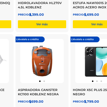
13MJQ
HIDROLAVADORA HL270V
ESTUFA NAW1001S 2
4.5L KOBLENZ
ACROS ACERO INOX
$
2,399.00
$
5,699.00
Ver más
Ver más
Llévatelo a crédito
Llévatelo a crédito
LCE
ASPIRADORA CANISTER
HONOR X5C PLUS 2
KC1100 KOBLENZ NEGRA
NEGRO
$
1,699.00
$
3,799.00