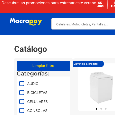
Descubre las promociones para
estrenar este verano
05
Días
Ho
Catálogo
Llévatelo a crédito
Limpiar filtro
Categorías:
AUDIO
BICICLETAS
CELULARES
CONSOLAS