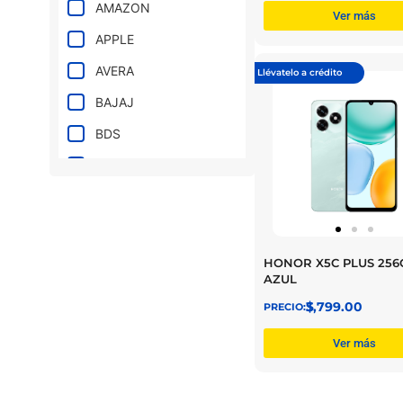
LILA
AMAZON
Ver más
MORADO
APPLE
NARANJA
AVERA
Llévatelo a crédito
NEGRO
BAJAJ
NEON
BDS
PLATEADO
CARABELA
ROJO
CARBONO UNIVERSE
ROSA
DINAMO
TITANIO
FIFA
HONOR X5C PLUS 256
AZUL
VERDE
HISENSE
$
3,799.00
HONOR
Ver más
KAISER
KIWO