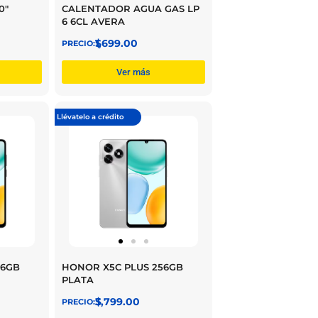
0″
CALENTADOR AGUA GAS LP
6 6CL AVERA
$
1,699.00
Ver más
Llévatelo a crédito
56GB
HONOR X5C PLUS 256GB
PLATA
$
3,799.00