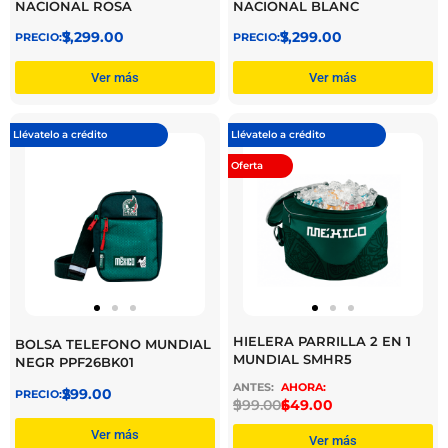
NACIONAL ROSA
NACIONAL BLANC
$
7,299.00
$
7,299.00
Ver más
Ver más
Llévatelo a crédito
Llévatelo a crédito
Oferta
HIELERA PARRILLA 2 EN 1
BOLSA TELEFONO MUNDIAL
MUNDIAL SMHR5
NEGR PPF26BK01
$
299.00
$
999.00
$
649.00
Ver más
Ver más