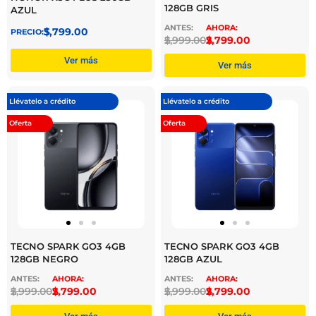
128GB GRIS
AZUL
$
3,799.00
$
2,999.00
$
2,799.00
Ver más
Ver más
Llévatelo a crédito
Llévatelo a crédito
Oferta
Oferta
TECNO SPARK GO3 4GB
TECNO SPARK GO3 4GB
128GB NEGRO
128GB AZUL
$
2,999.00
$
2,799.00
$
2,999.00
$
2,799.00