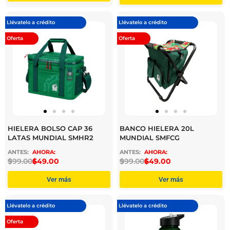
Llévatelo a crédito
Llévatelo a crédito
Oferta
Oferta
HIELERA BOLSO CAP 36
BANCO HIELERA 20L
LATAS MUNDIAL SMHR2
MUNDIAL SMFCG
$
999.00
$
649.00
$
999.00
$
649.00
Ver más
Ver más
Llévatelo a crédito
Llévatelo a crédito
Oferta