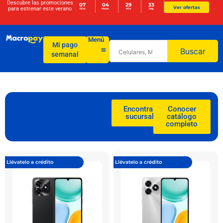
Descubre las promociones
07
04
29
31
Ver ofertas
para
estrenar este verano
Días
Horas
Min
Seg
Menú
Mi pago
Buscar
semanal
Encontrar
Conocer
sucursal
catálogo
completo
Llévatelo a crédito
Llévatelo a crédito