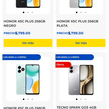
HONOR X5C PLUS 256GB
HONOR X5C PLUS 256GB
NEGRO
PLATA
$
3,799.00
$
3,799.00
Ver más
Ver más
Llévatelo a crédito
Llévatelo a crédito
Oferta
TECNO SPARK GO3 4GB
HONOR X5C PLUS 256GB