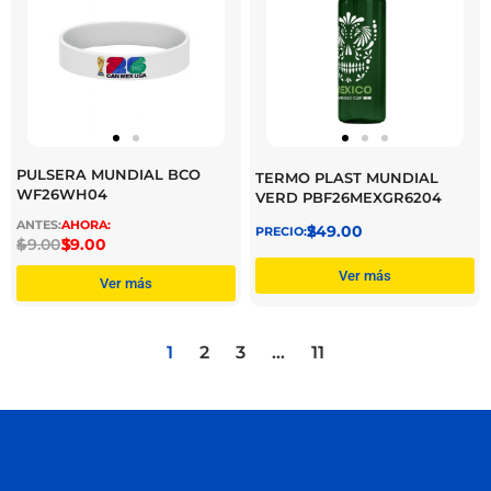
PULSERA MUNDIAL BCO
TERMO PLAST MUNDIAL
WF26WH04
VERD PBF26MEXGR6204
$
249.00
$
49.00
$
39.00
Ver más
Ver más
1
2
3
…
11