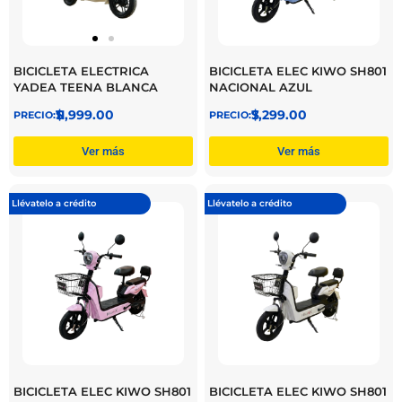
BICICLETA ELECTRICA
BICICLETA ELEC KIWO SH801
YADEA TEENA BLANCA
NACIONAL AZUL
$
11,999.00
$
7,299.00
Ver más
Ver más
Llévatelo a crédito
Llévatelo a crédito
BICICLETA ELEC KIWO SH801
BICICLETA ELEC KIWO SH801