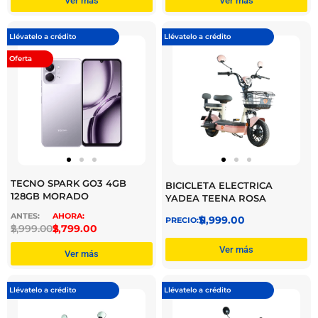
Ver más
Ver más
Llévatelo a crédito
Llévatelo a crédito
Oferta
TECNO SPARK GO3 4GB
BICICLETA ELECTRICA
128GB MORADO
YADEA TEENA ROSA
$
11,999.00
$
2,999.00
$
2,799.00
Ver más
Ver más
Llévatelo a crédito
Llévatelo a crédito