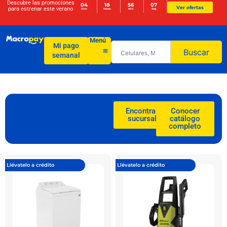
Descubre las promociones
04
18
56
06
Ver ofertas
para
estrenar este verano
Días
Horas
Min
Seg
Menú
Mi pago
Buscar
semanal
Encontrar
Conocer
sucursal
catálogo
completo
Llévatelo a crédito
Llévatelo a crédito