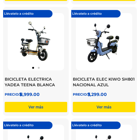
Llévatelo a crédito
Llévatelo a crédito
BICICLETA ELECTRICA
BICICLETA ELEC KIWO SH801
YADEA TEENA BLANCA
NACIONAL AZUL
$
11,999.00
$
7,299.00
Ver más
Ver más
Llévatelo a crédito
Llévatelo a crédito