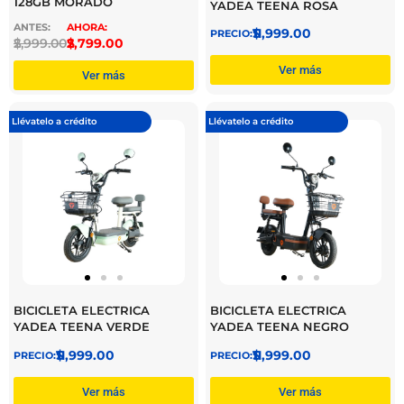
128GB MORADO
YADEA TEENA ROSA
$
11,999.00
$
2,999.00
$
2,799.00
Ver más
Ver más
Llévatelo a crédito
Llévatelo a crédito
BICICLETA ELECTRICA
BICICLETA ELECTRICA
YADEA TEENA VERDE
YADEA TEENA NEGRO
$
11,999.00
$
11,999.00
Ver más
Ver más