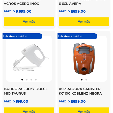
ACROS ACERO INOX
6 6CL AVERA
$
5,699.00
$
1,699.00
Ver más
Ver más
Llévatelo a crédito
Llévatelo a crédito
BATIDORA LUCKY DOLCE
ASPIRADORA CANISTER
MIO TAURUS
KC1100 KOBLENZ NEGRA
$
399.00
$
1,699.00
Ver más
Ver más