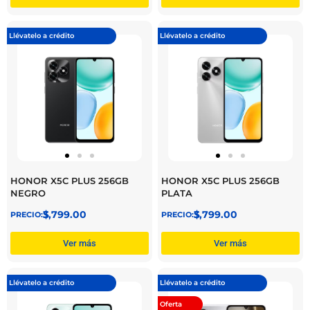
Llévatelo a crédito
Llévatelo a crédito
HONOR X5C PLUS 256GB
HONOR X5C PLUS 256GB
NEGRO
PLATA
$
3,799.00
$
3,799.00
Ver más
Ver más
Llévatelo a crédito
Llévatelo a crédito
Oferta