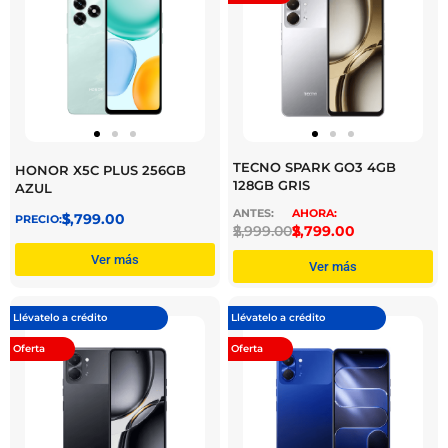
TECNO SPARK GO3 4GB
HONOR X5C PLUS 256GB
128GB GRIS
AZUL
$
3,799.00
$
2,999.00
$
2,799.00
Ver más
Ver más
Llévatelo a crédito
Llévatelo a crédito
Oferta
Oferta