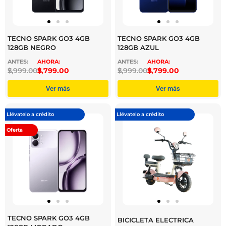
TECNO SPARK GO3 4GB
TECNO SPARK GO3 4GB
128GB NEGRO
128GB AZUL
$
2,999.00
$
2,799.00
$
2,999.00
$
2,799.00
Ver más
Ver más
Llévatelo a crédito
Llévatelo a crédito
Oferta
TECNO SPARK GO3 4GB
BICICLETA ELECTRICA