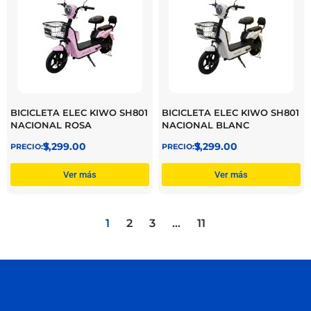
BICICLETA ELEC KIWO SH801
BICICLETA ELEC KIWO SH801
NACIONAL ROSA
NACIONAL BLANC
$
7,299.00
$
7,299.00
Ver más
Ver más
1
2
3
…
11