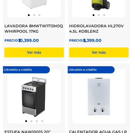
LAVADORA 8MWTW1713MJQ
HIDROLAVADORA HL270V
WHIRPOOL 17KG
4.5L KOBLENZ
$
10,399.00
$
2,399.00
Ver más
Ver más
Llévatelo a crédito
Llévatelo a crédito
ESTUFA NAW1001S 20″
CALENTADOR AGUA GAS LP