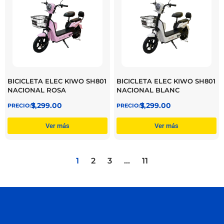
BICICLETA ELEC KIWO SH801
BICICLETA ELEC KIWO SH801
NACIONAL ROSA
NACIONAL BLANC
$
7,299.00
$
7,299.00
Ver más
Ver más
1
2
3
…
11