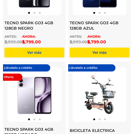
TECNO SPARK GO3 4GB
TECNO SPARK GO3 4GB
128GB NEGRO
128GB AZUL
$
2,999.00
$
2,799.00
$
2,999.00
$
2,799.00
Ver más
Ver más
Llévatelo a crédito
Llévatelo a crédito
Oferta
TECNO SPARK GO3 4GB
BICICLETA ELECTRICA