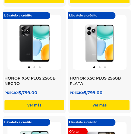
Llévatelo a crédito
Llévatelo a crédito
HONOR X5C PLUS 256GB
HONOR X5C PLUS 256GB
NEGRO
PLATA
$
3,799.00
$
3,799.00
Ver más
Ver más
Llévatelo a crédito
Llévatelo a crédito
Oferta