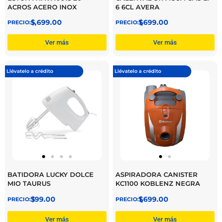
ACROS ACERO INOX
6 6CL AVERA
$
5,699.00
$
1,699.00
Ver más
Ver más
Llévatelo a crédito
Llévatelo a crédito
BATIDORA LUCKY DOLCE
ASPIRADORA CANISTER
MIO TAURUS
KC1100 KOBLENZ NEGRA
$
399.00
$
1,699.00
Ver más
Ver más