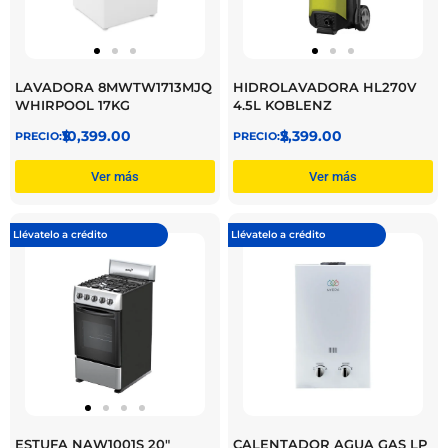
LAVADORA 8MWTW1713MJQ
HIDROLAVADORA HL270V
WHIRPOOL 17KG
4.5L KOBLENZ
$
10,399.00
$
2,399.00
Ver más
Ver más
Llévatelo a crédito
Llévatelo a crédito
ESTUFA NAW1001S 20″
CALENTADOR AGUA GAS LP