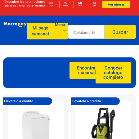
Descubre las promociones
05
19
48
50
Ver ofertas
para
estrenar este verano
Días
Horas
Min
Seg
Menú
Mi pago
Buscar
semanal
Encontrar
Conocer
sucursal
catálogo
completo
Llévatelo a crédito
Llévatelo a crédito