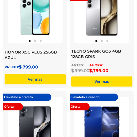
TECNO SPARK GO3 4GB
HONOR X5C PLUS 256GB
128GB GRIS
AZUL
$
3,799.00
$
2,999.00
$
2,799.00
Ver más
Ver más
Llévatelo a crédito
Llévatelo a crédito
Oferta
Oferta