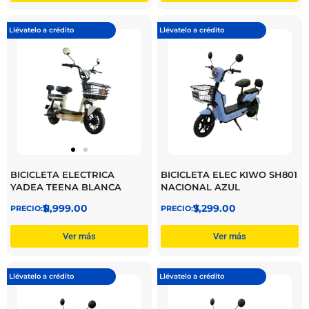
Llévatelo a crédito
Llévatelo a crédito
BICICLETA ELECTRICA
BICICLETA ELEC KIWO SH801
YADEA TEENA BLANCA
NACIONAL AZUL
$
11,999.00
$
7,299.00
Ver más
Ver más
Llévatelo a crédito
Llévatelo a crédito