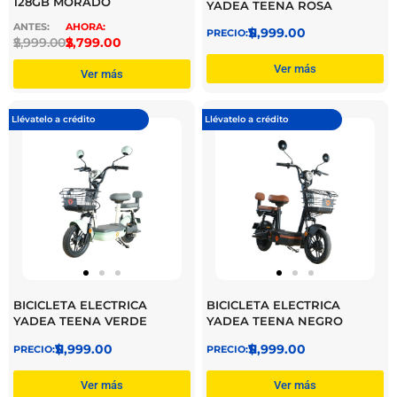
128GB MORADO
YADEA TEENA ROSA
$
11,999.00
$
2,999.00
$
2,799.00
Ver más
Ver más
Llévatelo a crédito
Llévatelo a crédito
BICICLETA ELECTRICA
BICICLETA ELECTRICA
YADEA TEENA VERDE
YADEA TEENA NEGRO
$
11,999.00
$
11,999.00
Ver más
Ver más